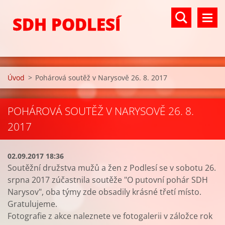
SDH PODLESÍ
Úvod
>
Pohárová soutěž v Narysově 26. 8. 2017
POHÁROVÁ SOUTĚŽ V NARYSOVĚ 26. 8.
2017
02.09.2017 18:36
Soutěžní družstva mužů a žen z Podlesí se v sobotu 26.
srpna 2017 zúčastnila soutěže "O putovní pohár SDH
Narysov", oba týmy zde obsadily krásné třetí místo.
Gratulujeme.
Fotografie z akce naleznete ve fotogalerii v záložce rok